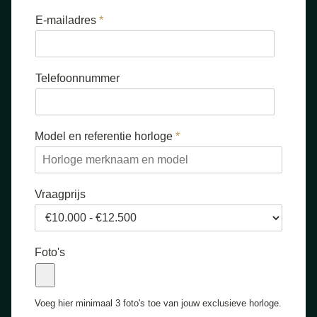
E-mailadres
*
Telefoonnummer
Model en referentie horloge
*
V
Vraagprijs
r
a
a
g
Foto's
p
r
i
j
Voeg hier minimaal 3 foto's toe van jouw exclusieve horloge.
s