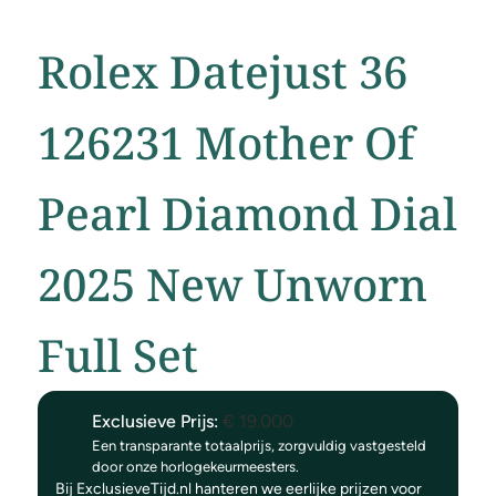
Rolex Datejust 36
126231 Mother Of
Pearl Diamond Dial
2025 New Unworn
Full Set
Exclusieve Prijs:
€
19.000
Een transparante totaalprijs, zorgvuldig vastgesteld
door onze horlogekeurmeesters.
Bij ExclusieveTijd.nl hanteren we eerlijke prijzen voor