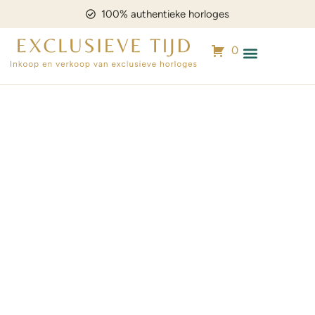
100% authentieke horloges
0
Mijn horloge verkopen
Horloge zoekopdrac