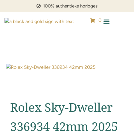
100% authentieke horloges
0
Mijn horloge verkopen
Horloge zoekopdrac
Rolex Sky-Dweller
336934 42mm 2025