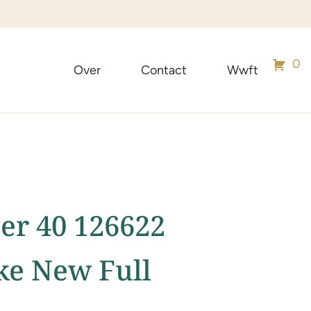
Meer dan 20 jaar e
0
Over
Contact
Wwft
er 40 126622
ike New Full