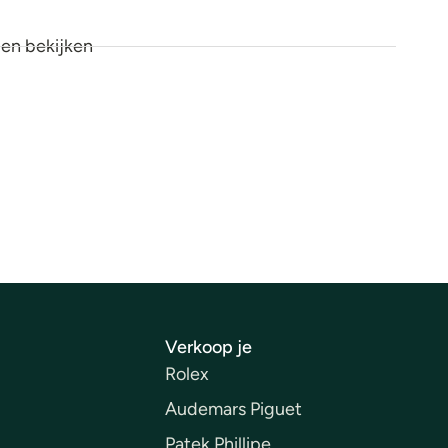
en bekijken
p
Verkoop je
Rolex
Audemars Piguet
Patek Phillipe