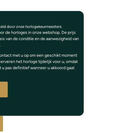
steld door onze horlogekeurmeesters.
voor de horloges in onze webshop. De prijs
sis van de conditie en de aanwezigheid van
.
contact met u op om een geschikt moment
rveren het horloge tijdelijk voor u, omdat
t u pas definitief wanneer u akkoord gaat
n